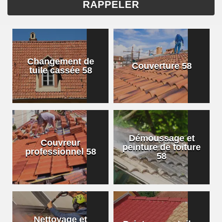
Changement de
Couverture 58
tuile cassée 58
Démoussage et
Couvreur
peinture de toiture
professionnel 58
58
Nettoyage et