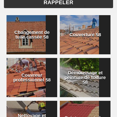
Changement de
Couverture 58
tuile cassée 58
Démoussage et
Couvreur
peinture de toiture
professionnel 58
58
Nettoyage et