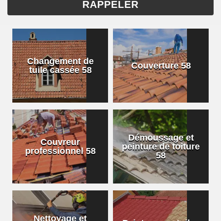
Changement de
Couverture 58
tuile cassée 58
Démoussage et
Couvreur
peinture de toiture
professionnel 58
58
Nettoyage et