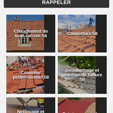
Changement de
Couverture 58
tuile cassée 58
Démoussage et
Couvreur
peinture de toiture
professionnel 58
58
Nettoyage et