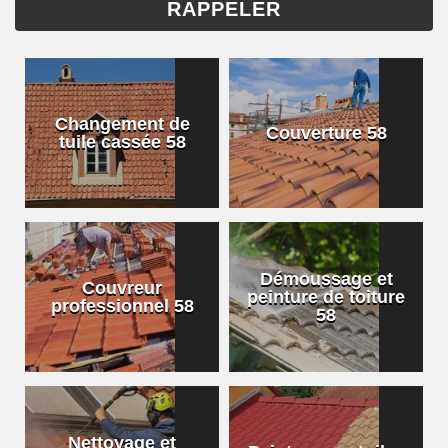
Changement de
Couverture 58
tuile cassée 58
Démoussage et
Couvreur
peinture de toiture
professionnel 58
58
Nettoyage et