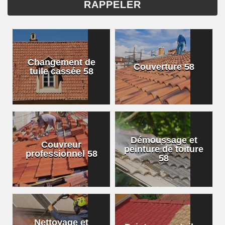
Changement de
Couverture 58
tuile cassée 58
Démoussage et
Couvreur
peinture de toiture
professionnel 58
58
Nettoyage et