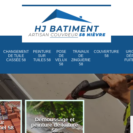
CHANGEMENT
PEINTURE
POSE
TRAVAUX
COUVERTURE
URG
DE TUILE
SUR
DE
DE
58
DÉ
CASSÉE 58
TUILES 58
VELUX
ZINGUERIE
FUIT
58
58
Démoussage et
Nettoyage et
ur
peinture de toiture
traitement d
nel 58
58
toiture 58