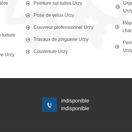
ière
Peinture sur tuiles Urzy
Urge
Urz
Pose de velux Urzy
Répa
Couvreur professionnel Urzy
char
toiture
Travaux de zinguerie Urzy
Pein
Urz
Couverture Urzy
ée Urzy
indisponible
indisponible