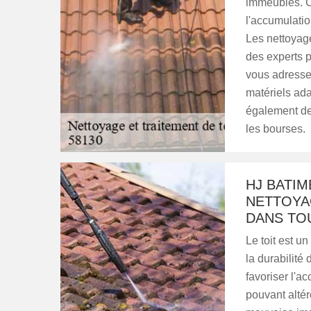
immeubles. C
l'accumulatio
Les nettoyag
des experts p
vous adresse
matériels ada
également des
les bourses.
HJ BATI
NETTOYA
DANS TOU
Le toit est un
la durabilité 
favoriser l'a
pouvant altér