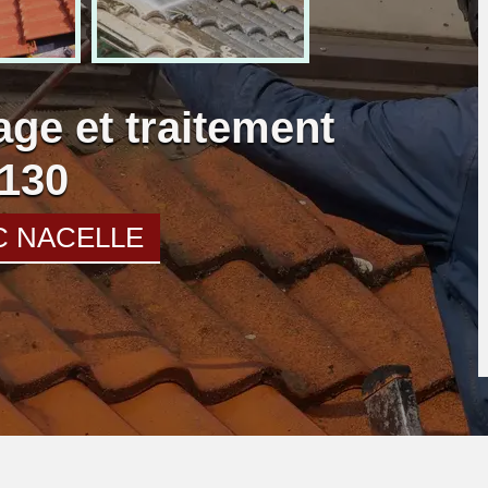
age et traitement
8130
C NACELLE