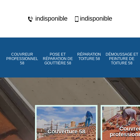
indisponible
indisponible
COUVREUR
POSE ET
RÉPARATION
DÉMOUSSAGE ET
PROFESSIONNEL
RÉPARATION DE
TOITURE 58
PEINTURE DE
58
GOUTTIÈRE 58
TOITURE 58
ment de
Couvre
Couverture 58
assée 58
profession