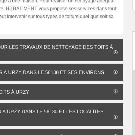
ge à une maison. Pour réaliser un nettoyage adéquat
ture, HJ BATIMENT vous propose ses services dans tout
eut intervenir sur tous types de toiture quel que soit sa
OUR LES TRAVAUX DE NETTOYAGE DES TOITS À
S À URZY DANS LE 58130 ET SES ENVIRONS
ITS À URZY
À URZY DANS LE 58130 ET LES LOCALITÉS