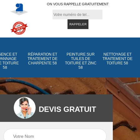
ON VOUS RAPPELLE GRATUITEMENT
ENCE ET
RÉPARATION ET
PEINTURE SUR
NETTOYAGE ET
PANNAGE
TRAITEMENT DE
TUILES DE
TRAITEMENT DE
E TOITURE
CHARPENTE 58
TOITURE ET ZINC
TOITURE 58
58
58
DEVIS GRATUIT
Peinture sur tuiles
Peinture sur tuiles
e
58
de toiture et zinc 5