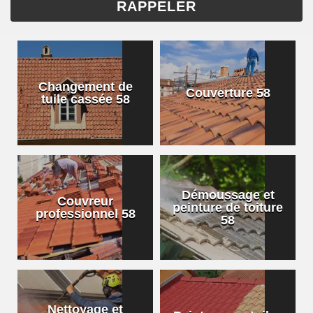
Changement de
Couverture 58
tuile cassée 58
Démoussage et
Couvreur
peinture de toiture
professionnel 58
58
Nettoyage et