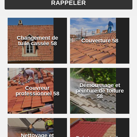
Changement de
Couverture 58
tuile cassée 58
Démoussage et
Couvreur
peinture de toiture
professionnel 58
58
Nettoyage et