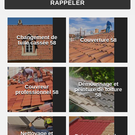
Changement de
Couverture 58
tuile cassée 58
Démoussage et
Couvreur
peinture de toiture
professionnel 58
58
Nettoyage et