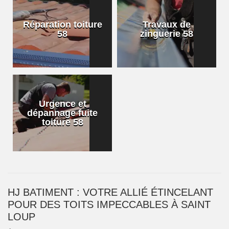
Réparation toiture
Travaux de
58
zinguerie 58
Urgence et
dépannage fuite
toiture 58
HJ BATIMENT : VOTRE ALLIÉ ÉTINCELANT
POUR DES TOITS IMPECCABLES À SAINT
LOUP