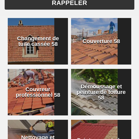
Changement de
Couverture 58
tuile cassée 58
Démoussage et
Couvreur
peinture de toiture
professionnel 58
58
Nettoyage et