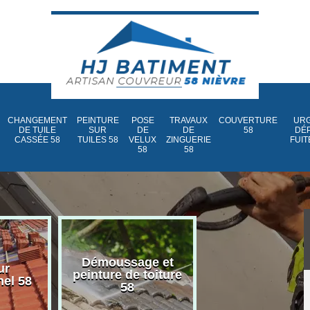
CHANGEMENT
PEINTURE
POSE
TRAVAUX
COUVERTURE
URG
DE TUILE
SUR
DE
DE
58
DÉ
CASSÉE 58
TUILES 58
VELUX
ZINGUERIE
FUIT
58
58
Démoussage et
Nettoyage et
ur
peinture de toiture
traitement d
nel 58
58
toiture 58