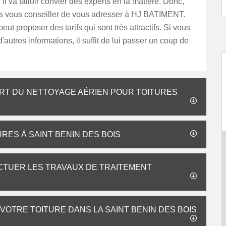
 il va falloir convier des experts en la matière. Donc,
 vous conseiller de vous adresser à HJ BATIMENT.
eut proposer des tarifs qui sont très attractifs. Si vous
'autres informations, il suffit de lui passer un coup de
L’ART DU NETTOYAGE AÉRIEN POUR TOITURES
RES À SAINT BENIN DES BOIS
ECTUER LES TRAVAUX DE TRAITEMENT
 VOTRE TOITURE DANS LA SAINT BENIN DES BOIS