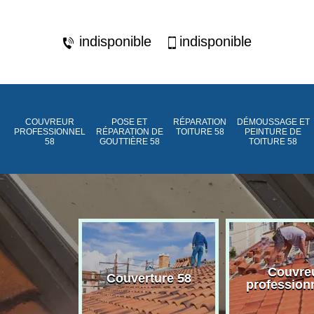
indisponible
indisponible
COUVREUR
POSE ET
RÉPARATION
DÉMOUSSAGE ET
PROFESSIONNEL
RÉPARATION DE
TOITURE 58
PEINTURE DE
58
GOUTTIÈRE 58
TOITURE 58
ment de
Couvre
Couverture 58
assée 58
profession