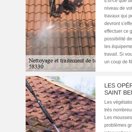
Est-ce que d
niveau de votr
travaux qui p
devront s'eff
effectuer ce 
possibilité d
les équipemen
travail. Si v
un coup de fil
LES OPÉ
SAINT BE
Les végétatio
très nombreus
Les mousses 
problèmes gra