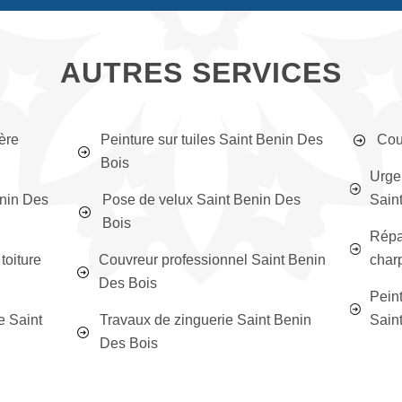
AUTRES SERVICES
ère
Peinture sur tuiles Saint Benin Des
Cou
Bois
Urge
enin Des
Pose de velux Saint Benin Des
Sain
Bois
Répar
toiture
Couvreur professionnel Saint Benin
char
Des Bois
Peint
e Saint
Travaux de zinguerie Saint Benin
Sain
Des Bois