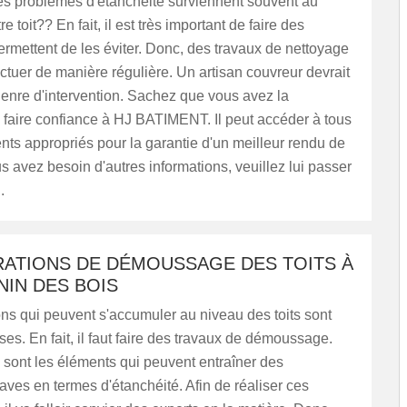
es problèmes d'étanchéité surviennent souvent au
e toit?? En fait, il est très important de faire des
ermettent de les éviter. Donc, des travaux de nettoyage
ectuer de manière régulière. Un artisan couvreur devrait
genre d'intervention. Sachez que vous avez la
e faire confiance à HJ BATIMENT. Il peut accéder à tous
ts appropriés pour la garantie d'un meilleur rendu de
ous avez besoin d'autres informations, veuillez lui passer
.
RATIONS DE DÉMOUSSAGE DES TOITS À
NIN DES BOIS
ns qui peuvent s'accumuler au niveau des toits sont
es. En fait, il faut faire des travaux de démoussage.
sont les éléments qui peuvent entraîner des
ves en termes d'étanchéité. Afin de réaliser ces