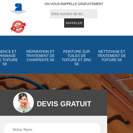
ON VOUS RAPPELLE GRATUITEMENT
ENCE ET
RÉPARATION ET
PEINTURE SUR
NETTOYAGE ET
PANNAGE
TRAITEMENT DE
TUILES DE
TRAITEMENT DE
E TOITURE
CHARPENTE 58
TOITURE ET ZINC
TOITURE 58
58
58
DEVIS GRATUIT
Peinture sur tuiles
Peinture sur tuiles
e
58
de toiture et zinc 5