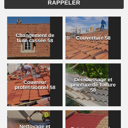
Changement de
Couverture 58
tuile cassée 58
Démoussage et
Couvreur
peinture de toiture
professionnel 58
58
Nettoyage et