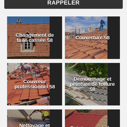
Changement de
Couverture 58
tuile cassée 58
Démoussage et
Couvreur
peinture de toiture
professionnel 58
58
Nettoyage et