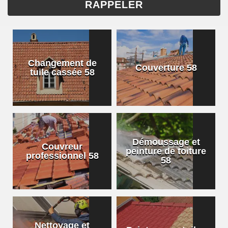
Changement de
Couverture 58
tuile cassée 58
Démoussage et
Couvreur
peinture de toiture
professionnel 58
58
Nettoyage et