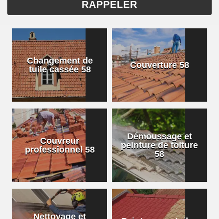
Changement de
Couverture 58
tuile cassée 58
Démoussage et
Couvreur
peinture de toiture
professionnel 58
58
Nettoyage et