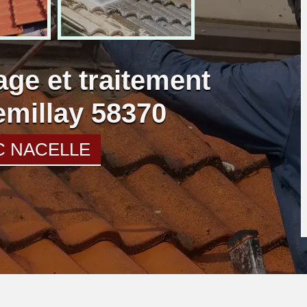
age et traitement
emillay 58370
C NACELLE