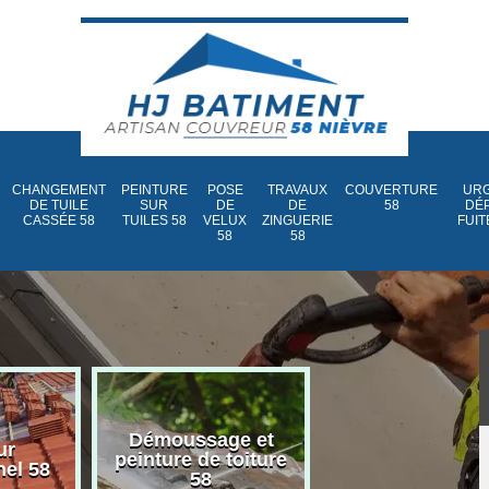
CHANGEMENT
PEINTURE
POSE
TRAVAUX
COUVERTURE
URG
DE TUILE
SUR
DE
DE
58
DÉ
CASSÉE 58
TUILES 58
VELUX
ZINGUERIE
FUIT
58
58
Démoussage et
Nettoyage et
ur
peinture de toiture
traitement d
nel 58
58
toiture 58