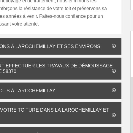
ettoyage et de traitement, nous éliminons les
nforçons la résistance de votre toit et préservons sa
es années à venir. Faites-nous confiance pour un
ssant votre attente.
SONS À LAROCHEMILLAY ET SES ENVIRONS
PEUT EFFECTUER LES TRAVAUX DE DÉMOUSSAGE
 58370
OITS À LAROCHEMILLAY
 VOTRE TOITURE DANS LA LAROCHEMILLAY ET