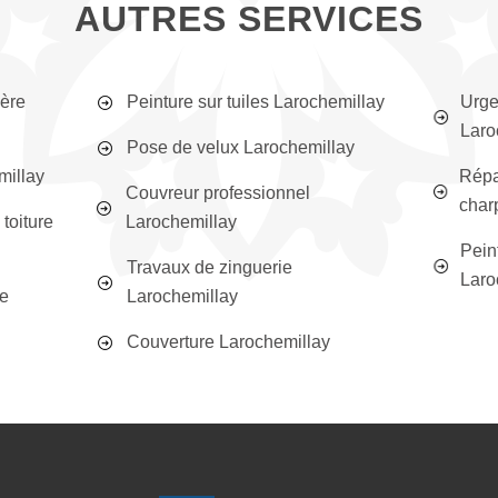
AUTRES SERVICES
ière
Peinture sur tuiles Larochemillay
Urge
Laro
Pose de velux Larochemillay
millay
Répa
Couvreur professionnel
char
toiture
Larochemillay
Peint
Travaux de zinguerie
Laro
ée
Larochemillay
Couverture Larochemillay