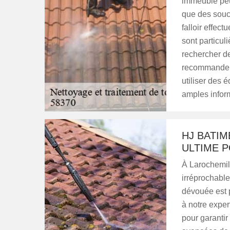
immeuble peut
que des souci
falloir effec
sont particul
rechercher d
recommander 
utiliser des 
amples inform
HJ BATIM
ULTIME 
À Larochemill
irréprochabl
dévouée est p
à notre exper
pour garantir