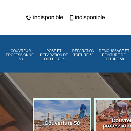
indisponible
indisponible
COUVREUR
POSE ET
RÉPARATION
DÉMOUSSAGE ET
PROFESSIONNEL
RÉPARATION DE
TOITURE 58
PEINTURE DE
58
GOUTTIÈRE 58
TOITURE 58
ment de
Couvre
Couverture 58
assée 58
profession