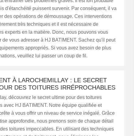
 entraîner des problèmes graves. Il est fort probable
s d'étanchéité puissent survenir. Par conséquent, il va
tuer des opérations de démoussage. Ces interventions
ièrement très techniques et il est nécessaire de
es experts en la matière. Donc, nous pouvons vous
de vous adresser à HJ BATIMENT. Sachez qu'il peut
équipements appropriés. Si vous avez besoin de plus
ations, veuillez lui passer un coup de fil.
ENT À LAROCHEMILLAY : LE SECRET
POUR DES TOITURES IRRÉPROCHABLES
ay, découvrez le secret ultime pour des toitures
es avec HJ BATIMENT. Notre équipe qualifiée et
rête à vous offrir un niveau de service inégalé. Grâce
tise approfondie, nous prenons soin de chaque détail
 des toitures impeccables. En utilisant des techniques