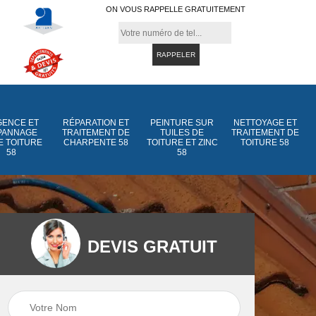
ON VOUS RAPPELLE GRATUITEMENT
ENCE ET
RÉPARATION ET
PEINTURE SUR
NETTOYAGE ET
PANNAGE
TRAITEMENT DE
TUILES DE
TRAITEMENT DE
E TOITURE
CHARPENTE 58
TOITURE ET ZINC
TOITURE 58
58
58
DEVIS GRATUIT
Peinture sur tuiles
Peinture sur tuiles
e
58
de toiture et zinc 5