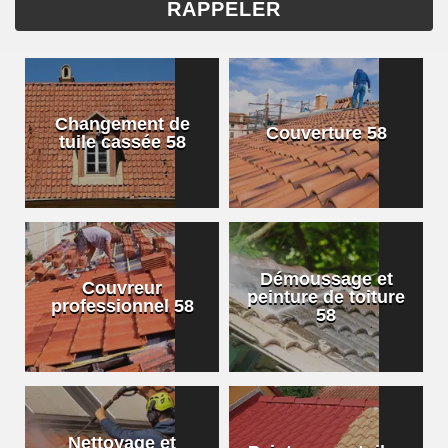
Changement de
Couverture 58
tuile cassée 58
Démoussage et
Couvreur
peinture de toiture
professionnel 58
58
Nettoyage et