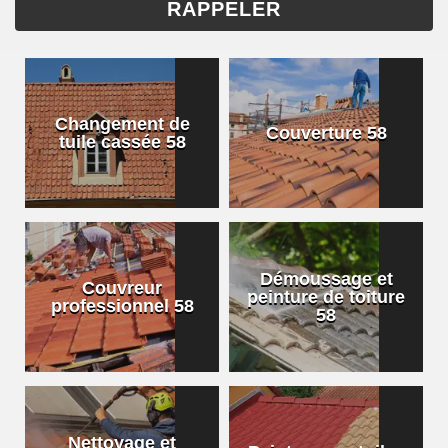
Changement de
Couverture 58
tuile cassée 58
Démoussage et
Couvreur
peinture de toiture
professionnel 58
58
Nettoyage et