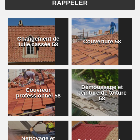
Changement de
Couverture 58
tuile cassée 58
Démoussage et
Couvreur
peinture de toiture
professionnel 58
58
Nettoyage et