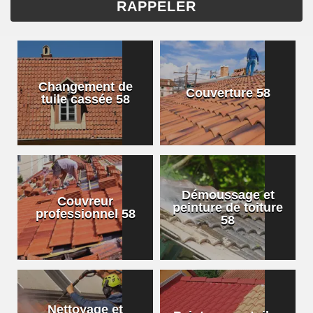
Changement de
Couverture 58
tuile cassée 58
Démoussage et
Couvreur
peinture de toiture
professionnel 58
58
Nettoyage et