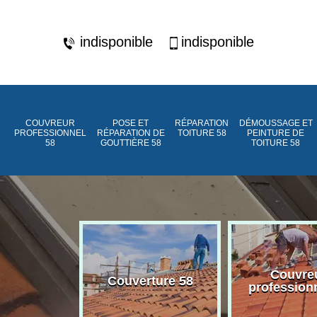
indisponible
indisponible
COUVREUR
POSE ET
RÉPARATION
DÉMOUSSAGE ET
PROFESSIONNEL
RÉPARATION DE
TOITURE 58
PEINTURE DE
58
GOUTTIÈRE 58
TOITURE 58
ment de
Couvre
Couverture 58
assée 58
profession