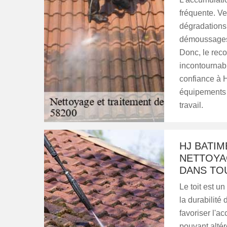
fréquente. Ve
dégradations p
démoussages.
Donc, le rec
incontournabl
confiance à 
équipements 
travail.
HJ BATI
NETTOYA
DANS TOU
Le toit est un
la durabilité 
favoriser l'a
pouvant altér