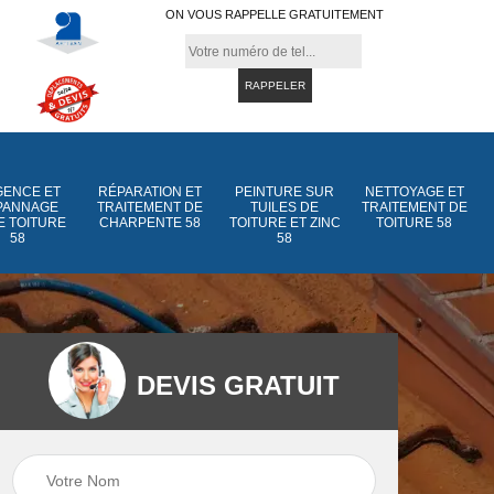
ON VOUS RAPPELLE GRATUITEMENT
ENCE ET
RÉPARATION ET
PEINTURE SUR
NETTOYAGE ET
PANNAGE
TRAITEMENT DE
TUILES DE
TRAITEMENT DE
E TOITURE
CHARPENTE 58
TOITURE ET ZINC
TOITURE 58
58
58
DEVIS GRATUIT
Peinture sur tuiles
Peinture sur tuiles
e
58
de toiture et zinc 5