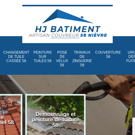
CHANGEMENT
PEINTURE
POSE
TRAVAUX
COUVERTURE
URG
DE TUILE
SUR
DE
DE
58
DÉ
CASSÉE 58
TUILES 58
VELUX
ZINGUERIE
FUIT
58
58
Démoussage et
Nettoyage et
ur
peinture de toiture
traitement d
nel 58
58
toiture 58