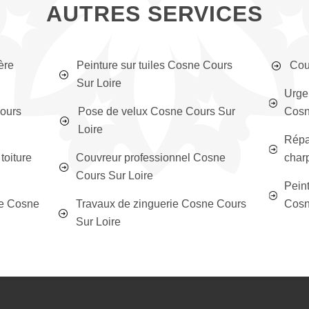
AUTRES SERVICES
ère
Peinture sur tuiles Cosne Cours
Cou
Sur Loire
Urge
Cours
Pose de velux Cosne Cours Sur
Cosn
Loire
Répar
toiture
Couvreur professionnel Cosne
char
Cours Sur Loire
Peint
ée Cosne
Travaux de zinguerie Cosne Cours
Cosn
Sur Loire