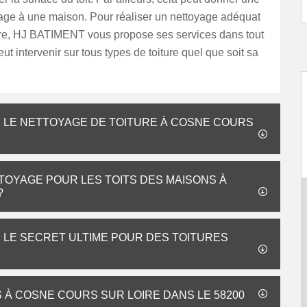
ge à une maison. Pour réaliser un nettoyage adéquat
ture, HJ BATIMENT vous propose ses services dans tout
eut intervenir sur tous types de toiture quel que soit sa
LE NETTOYAGE DE TOITURE À COSNE COURS
TOYAGE POUR LES TOITS DES MAISONS À
?
: LE SECRET ULTIME POUR DES TOITURES
S À COSNE COURS SUR LOIRE DANS LE 58200