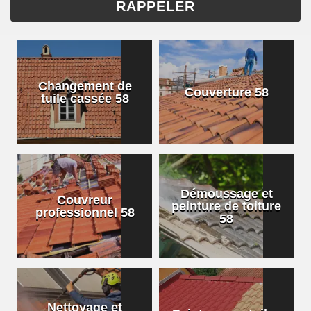
Changement de
Couverture 58
tuile cassée 58
Démoussage et
Couvreur
peinture de toiture
professionnel 58
58
Nettoyage et