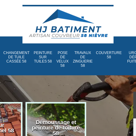
CHANGEMENT
PEINTURE
POSE
TRAVAUX
COUVERTURE
URG
DE TUILE
SUR
DE
DE
58
DÉ
CASSÉE 58
TUILES 58
VELUX
ZINGUERIE
FUIT
58
58
Démoussage et
Nettoyage et
ur
peinture de toiture
traitement d
nel 58
58
toiture 58