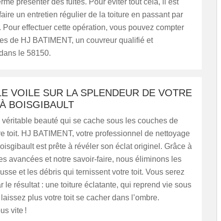
rme présenter des fuites. Pour éviter tout cela, il est
faire un entretien régulier de la toiture en passant par
 Pour effectuer cette opération, vous pouvez compter
ces de HJ BATIMENT, un couvreur qualifié et
dans le 58150.
E VOILE SUR LA SPLENDEUR DE VOTRE
À BOISGIBAULT
 véritable beauté qui se cache sous les couches de
re toit. HJ BATIMENT, votre professionnel de nettoyage
oisgibault est prête à révéler son éclat originel. Grâce à
s avancées et notre savoir-faire, nous éliminons les
usse et les débris qui ternissent votre toit. Vous serez
 le résultat : une toiture éclatante, qui reprend vie sous
laissez plus votre toit se cacher dans l’ombre.
s vite !