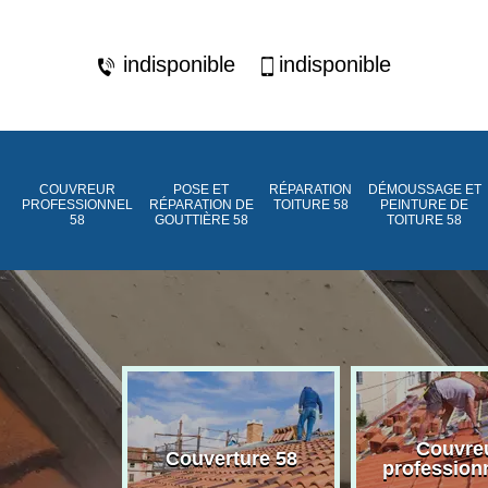
indisponible
indisponible
COUVREUR
POSE ET
RÉPARATION
DÉMOUSSAGE ET
PROFESSIONNEL
RÉPARATION DE
TOITURE 58
PEINTURE DE
58
GOUTTIÈRE 58
TOITURE 58
ment de
Couvre
Couverture 58
assée 58
profession