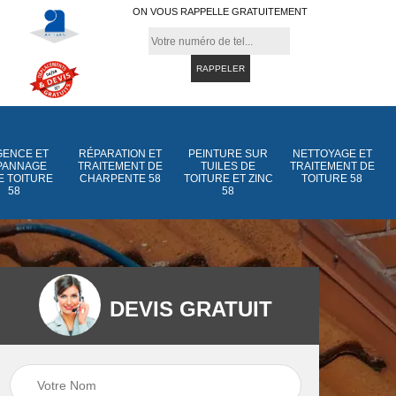
ON VOUS RAPPELLE GRATUITEMENT
ENCE ET
RÉPARATION ET
PEINTURE SUR
NETTOYAGE ET
PANNAGE
TRAITEMENT DE
TUILES DE
TRAITEMENT DE
E TOITURE
CHARPENTE 58
TOITURE ET ZINC
TOITURE 58
58
58
DEVIS GRATUIT
Peinture sur tuiles
Peinture sur tuiles
e
58
de toiture et zinc 5