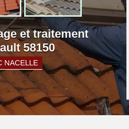
age et traitement
bault 58150
C NACELLE