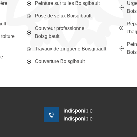
ière
Peinture sur tuiles Boisgibault
Urge
Bois
Pose de velux Boisgibault
ult
Répa
Couvreur professionnel
char
toiture
Boisgibault
Peint
Travaux de zinguerie Boisgibault
Bois
ée
Couverture Boisgibault
indisponible
indisponible