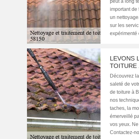
peut à long te
important de 
un nettoyage.
sur les servi
expérimenté 
LEVONS L
TOITURE 
Découvrez la
saleté de vot
de toiture à B
nos technique
taches, la mo
émerveillé par
vos yeux. Ne 
Contactez-nou