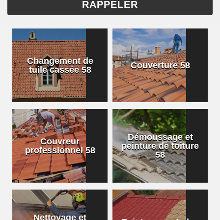
Changement de
Couverture 58
tuile cassée 58
Démoussage et
Couvreur
peinture de toiture
professionnel 58
58
Nettoyage et