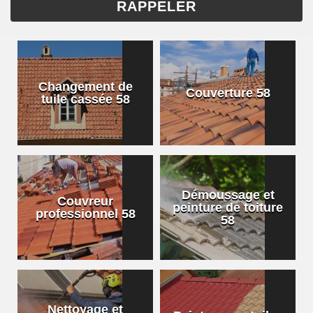
Changement de
Couverture 58
tuile cassée 58
Démoussage et
Couvreur
peinture de toiture
professionnel 58
58
Nettoyage et