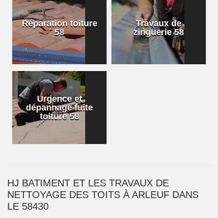
Réparation toiture
Travaux de
58
zinguerie 58
Urgence et
dépannage fuite
toiture 58
HJ BATIMENT ET LES TRAVAUX DE
NETTOYAGE DES TOITS À ARLEUF DANS
LE 58430