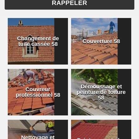
Changement de
Couverture 58
tuile cassée 58
Démoussage et
Couvreur
peinture de toiture
professionnel 58
58
Nettoyage et