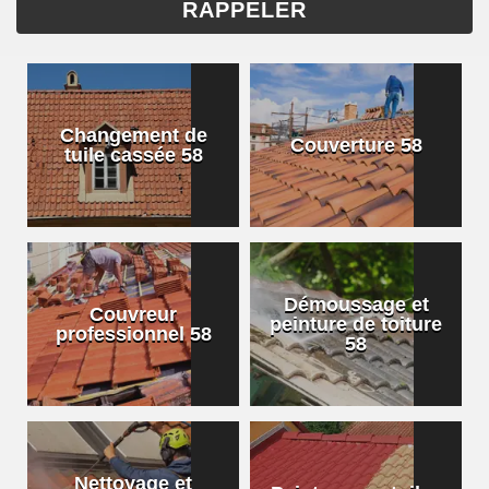
Changement de
Couverture 58
tuile cassée 58
Démoussage et
Couvreur
peinture de toiture
professionnel 58
58
Nettoyage et