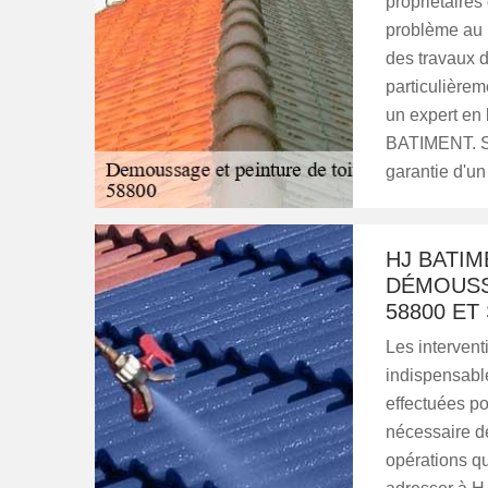
propriétaires
problème au ni
des travaux d
particulièrem
un expert en l
BATIMENT. Sac
garantie d'un
HJ BATIM
DÉMOUSS
58800 ET
Les intervent
indispensable
effectuées pou
nécessaire d
opérations qu