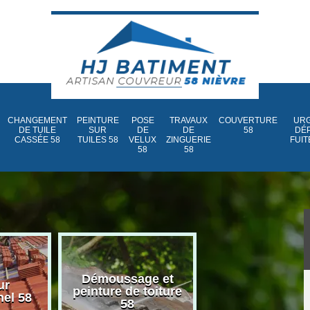
CHANGEMENT
PEINTURE
POSE
TRAVAUX
COUVERTURE
URG
DE TUILE
SUR
DE
DE
58
DÉ
CASSÉE 58
TUILES 58
VELUX
ZINGUERIE
FUIT
58
58
Démoussage et
Nettoyage et
ur
peinture de toiture
traitement d
nel 58
58
toiture 58