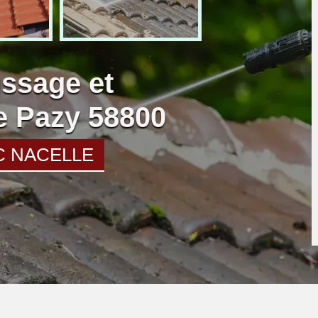
ssage et
re Pazy 58800
C NACELLE