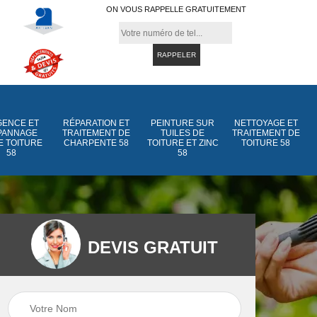
ON VOUS RAPPELLE GRATUITEMENT
ENCE ET
RÉPARATION ET
PEINTURE SUR
NETTOYAGE ET
PANNAGE
TRAITEMENT DE
TUILES DE
TRAITEMENT DE
E TOITURE
CHARPENTE 58
TOITURE ET ZINC
TOITURE 58
58
58
DEVIS GRATUIT
Peinture sur tuiles
Peinture sur tuiles
e
58
de toiture et zinc 5