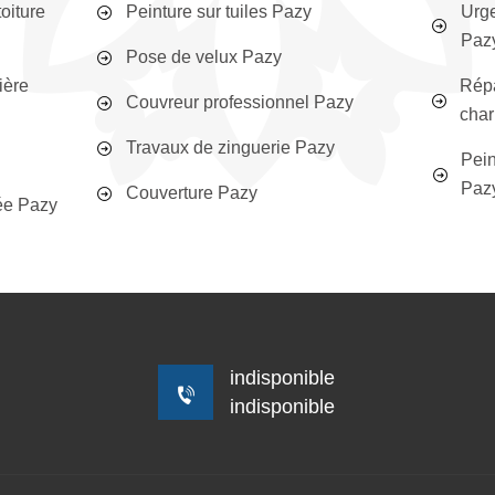
toiture
Peinture sur tuiles Pazy
Urge
Paz
Pose de velux Pazy
ière
Répa
Couvreur professionnel Pazy
char
Travaux de zinguerie Pazy
Pein
Paz
Couverture Pazy
ée Pazy
indisponible
indisponible