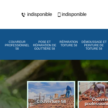
indisponible
indisponible
COUVREUR
POSE ET
RÉPARATION
DÉMOUSSAGE ET
PROFESSIONNEL
RÉPARATION DE
TOITURE 58
PEINTURE DE
58
GOUTTIÈRE 58
TOITURE 58
ment de
Couvre
Couverture 58
assée 58
profession