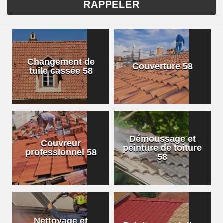
Changement de
Couverture 58
tuile cassée 58
Démoussage et
Couvreur
peinture de toiture
professionnel 58
58
Nettoyage et