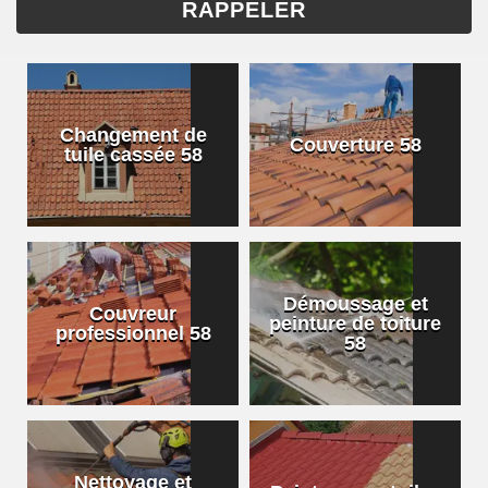
Changement de
Couverture 58
tuile cassée 58
Démoussage et
Couvreur
peinture de toiture
professionnel 58
58
Nettoyage et