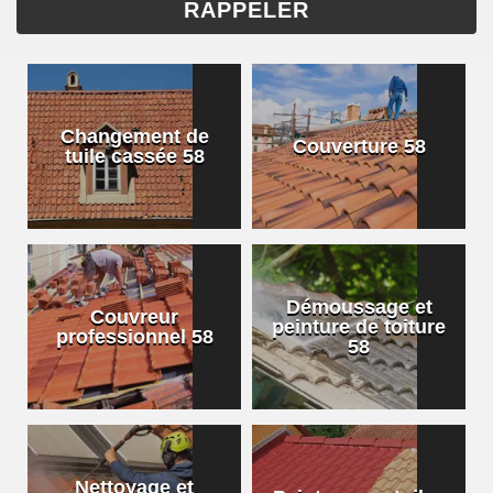
Changement de
Couverture 58
tuile cassée 58
Démoussage et
Couvreur
peinture de toiture
professionnel 58
58
Nettoyage et