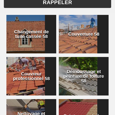
Changement de
Couverture 58
tuile cassée 58
Démoussage et
Couvreur
peinture de toiture
professionnel 58
58
Nettoyage et