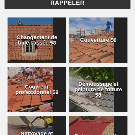
Changement de
Couverture 58
tuile cassée 58
Démoussage et
Couvreur
peinture de toiture
professionnel 58
58
Nettoyage et