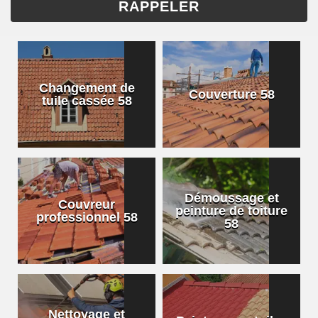
Changement de
Couverture 58
tuile cassée 58
Démoussage et
Couvreur
peinture de toiture
professionnel 58
58
Nettoyage et