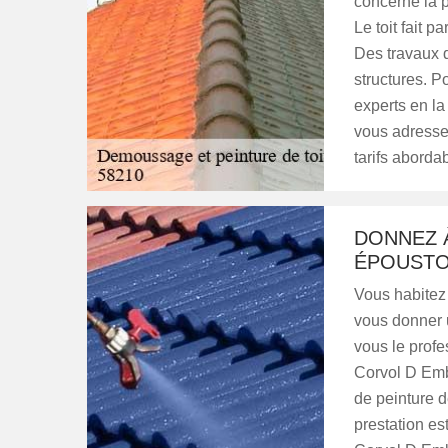
concerne la pa
Le toit fait p
Des travaux d
structures. Po
experts en l
vous adresse
tarifs aborda
DONNEZ 
ÉPOUSTO
Vous habitez 
vous donner u
vous le profe
Corvol D Emb
de peinture de
prestation est