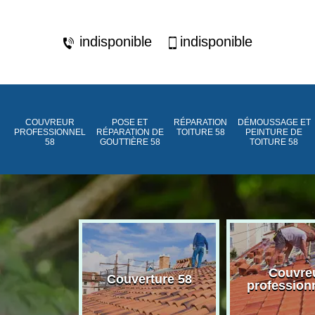
indisponible
indisponible
COUVREUR
POSE ET
RÉPARATION
DÉMOUSSAGE ET
PROFESSIONNEL
RÉPARATION DE
TOITURE 58
PEINTURE DE
58
GOUTTIÈRE 58
TOITURE 58
ment de
Couvre
Couverture 58
assée 58
profession