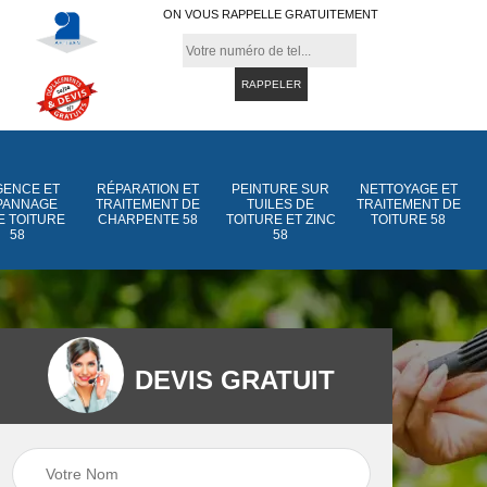
ON VOUS RAPPELLE GRATUITEMENT
ENCE ET
RÉPARATION ET
PEINTURE SUR
NETTOYAGE ET
PANNAGE
TRAITEMENT DE
TUILES DE
TRAITEMENT DE
E TOITURE
CHARPENTE 58
TOITURE ET ZINC
TOITURE 58
58
58
DEVIS GRATUIT
Peinture sur tuiles
Peinture sur tuiles
e
58
de toiture et zinc 5