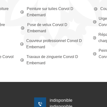
oiture
Peinture sur tuiles Corvol D
Cou
Embernard
Urge
ère
Pose de velux Corvol D
Corv
Embernard
Répar
D
Couvreur professionnel Corvol D
char
Embernard
Peint
e Corvol
Travaux de zinguerie Corvol D
Corv
Embernard
indisponible
indisponible