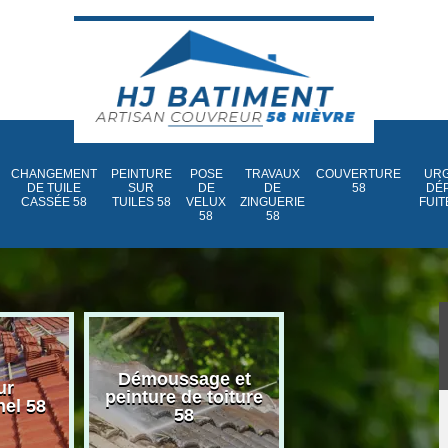
CHANGEMENT
PEINTURE
POSE
TRAVAUX
COUVERTURE
URG
DE TUILE
SUR
DE
DE
58
DÉ
CASSÉE 58
TUILES 58
VELUX
ZINGUERIE
FUIT
58
58
Démoussage et
Nettoyage et
ur
peinture de toiture
traitement d
nel 58
58
toiture 58