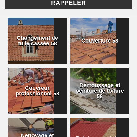
Changement de
Couverture 58
tuile cassée 58
Démoussage et
Couvreur
peinture de toiture
professionnel 58
58
Nettoyage et