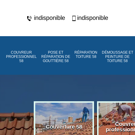
indisponible
indisponible
COUVREUR
POSE ET
RÉPARATION
DÉMOUSSAGE ET
PROFESSIONNEL
RÉPARATION DE
TOITURE 58
PEINTURE DE
58
GOUTTIÈRE 58
TOITURE 58
ment de
Couvre
Couverture 58
assée 58
profession