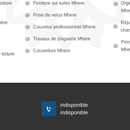
oiture
Peinture sur tuiles Mhere
Urge
Mhe
Pose de velux Mhere
ière
Répa
Couvreur professionnel Mhere
char
Travaux de zinguerie Mhere
Pein
Mhe
Couverture Mhere
toiture
indisponible
indisponible