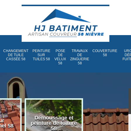
CHANGEMENT
PEINTURE
POSE
TRAVAUX
COUVERTURE
URG
DE TUILE
SUR
DE
DE
58
DÉ
CASSÉE 58
TUILES 58
VELUX
ZINGUERIE
FUIT
58
58
Démoussage et
Nettoyage et
ur
peinture de toiture
traitement d
nel 58
58
toiture 58