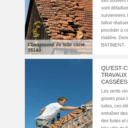
très souvent 
sont défailla
surviennent. 
falloir réali
procéder à ce
matière. Don
BATIMENT.
QU'EST-C
TRAVAUX
CASSÉES 
Les vents vio
graves pour l
tuiles, ces é
entraîner des
des fuites et 