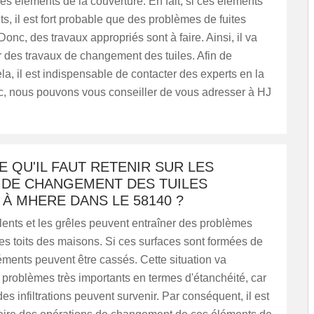
les éléments de la couverture. En fait, si ces éléments
nts, il est fort probable que des problèmes de fuites
Donc, des travaux appropriés sont à faire. Ainsi, il va
ser des travaux de changement des tuiles. Afin de
la, il est indispensable de contacter des experts en la
c, nous pouvons vous conseiller de vous adresser à HJ
E QU'IL FAUT RETENIR SUR LES
 DE CHANGEMENT DES TUILES
À MHERE DANS LE 58140 ?
lents et les grêles peuvent entraîner des problèmes
es toits des maisons. Si ces surfaces sont formées de
léments peuvent être cassés. Cette situation va
 problèmes très importants en termes d'étanchéité, car
des infiltrations peuvent survenir. Par conséquent, il est