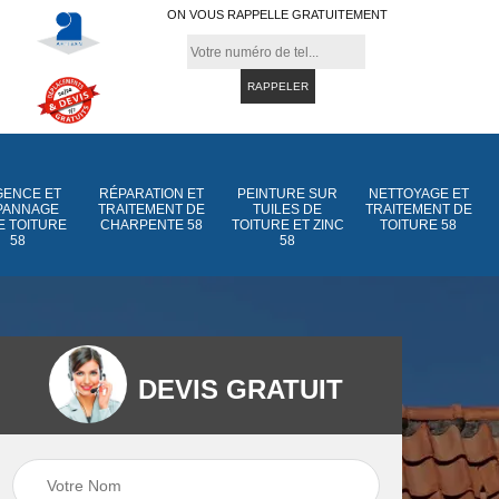
ON VOUS RAPPELLE GRATUITEMENT
ENCE ET
RÉPARATION ET
PEINTURE SUR
NETTOYAGE ET
PANNAGE
TRAITEMENT DE
TUILES DE
TRAITEMENT DE
E TOITURE
CHARPENTE 58
TOITURE ET ZINC
TOITURE 58
58
58
DEVIS GRATUIT
Peinture sur tuiles
Peinture sur tuiles
e
58
de toiture et zinc 5