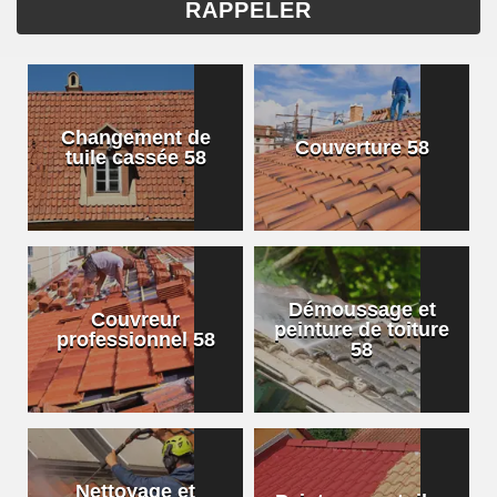
Changement de
Couverture 58
tuile cassée 58
Démoussage et
Couvreur
peinture de toiture
professionnel 58
58
Nettoyage et