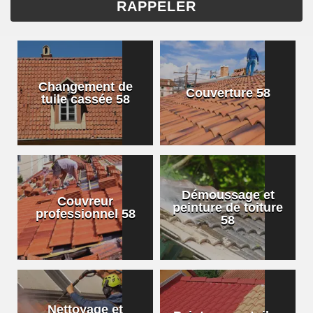
Changement de
Couverture 58
tuile cassée 58
Démoussage et
Couvreur
peinture de toiture
professionnel 58
58
Nettoyage et