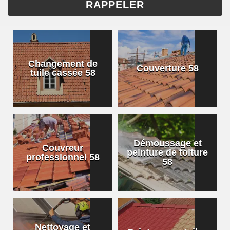
Changement de
Couverture 58
tuile cassée 58
Démoussage et
Couvreur
peinture de toiture
professionnel 58
58
Nettoyage et