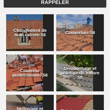
Changement de
Couverture 58
tuile cassée 58
Démoussage et
Couvreur
peinture de toiture
professionnel 58
58
Nettoyage et