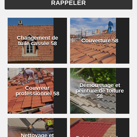
Changement de
Couverture 58
tuile cassée 58
Démoussage et
Couvreur
peinture de toiture
professionnel 58
58
Nettoyage et